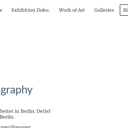
e
Exhibition Doku.
Work of Art
Galleries
Bi
ography
eitet in Berlin. Detlef
 Berlin.
nover/Hanover