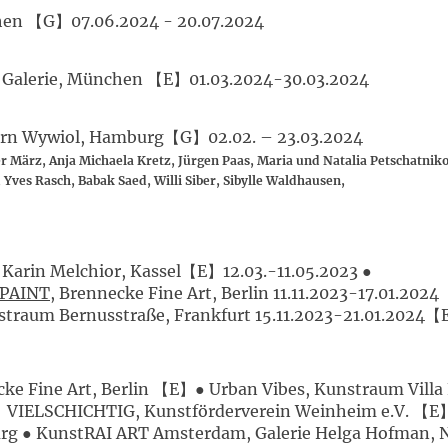
Aachen 【G】07.06.2024 
scheck Galerie, München 【E】01.03
Stern Wywiol, Hamburg【G】
02.02. – 23.03.2024
r März, Anja Michaela Kretz, Jürgen Paas, Maria und Natalia Petschatnik
 Yves Rasch, Babak Saed, Willi Siber, Sibylle Waldhausen,
entur Karin Melchior, Kassel【E】12
PAINT
, Brennecke Fine Art, Berlin 11.11
straum Bernusstraße, Frankfurt 15.11.2023-21.01.2024
ke Fine Art, Berlin 【E】● Urban Vibes, Kunstraum Vill
 VIELSCHICHTIG, Kunstförderverein Weinheim e.V. 【E】●
urg ● KunstRAI ART Amsterdam, Galerie Helga Hofman,