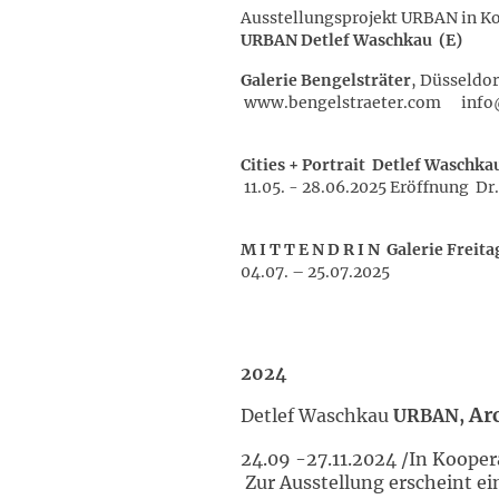
Ausstellungsprojekt URBAN in 
URBAN Detlef Waschkau (E)
Galerie Bengelsträter
, Düsseldo
www.bengelstraeter.com info
Cities + Portrait Detlef Waschka
11.05. - 28.06.2025 Eröffnung D
M I T T E N D R I N Galerie Freita
04.07. – 25.07.2025
2024
Ar
Detlef Waschkau
URBAN,
24.09 -27.11.2024 /In Koope
Zur Ausstellung erscheint ei