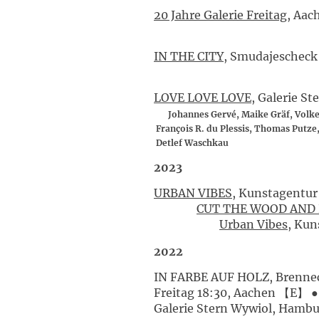
20 Jahre Galerie Freitag
, 
IN THE CITY
, Smudaje
LOVE LOVE LOVE
, Galerie 
Johannes Gervé, Maike Gräf, Volke
François R. du Plessis, Thomas Putze,
Detlef Waschkau
2023
URBAN VIBES
, Kunstag
CUT THE WOOD AND 
Urban Vibes
, Kun
2022
IN FARBE AUF HOLZ, Brennec
Freitag 18:30, Aachen 【E】 ●
Galerie Stern Wywiol, Hamb