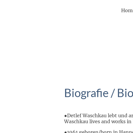
Hom
Biografie / Bi
●Detlef Waschkau lebt und arb
Waschkau lives and works in
●1961 geboren/born in Han