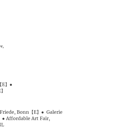
- 20.07.2024
.2024-30.03.2024
ov,
.03.-11.05.2023 ●
.2023-17.01.2024【E】●
【E】
a Friede, Bonn【E】● Galerie
 Affordable Art Fair,
 NL