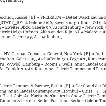
iol, Hamburg
 Melchior, Kassel【E】● FREIRAUM – Detlef Waschkau un
_STATT_IDYLL Galerie 2106, Ravensburg ● Kunst & Leide
 Zweiter Blick, Galerie 99, Aschaffenburg ● New York, 
erie Helga Hofman, Alfen an den Rijn, NL ● Malerei auf 
lsruhe: Galerie 99, Aschaffenburg
act NY, German Consulate General, New York【E】● In the 
aften, Galerie 99, Aschaffenburg ● Page Art, Kunstrau
Stern-Wywiol, Hamburg ● Rooms & Walls, Anna Laudel Co
e, Frankfurt ● Art Karlsruhe: Galerie Tammen und Partn
Galerie Tammen & Partner, Berlin【E】● Der Stand der Din
thing, Anna Laudel Contemporary, Istanbul ● Cities _&_
 H.v.d. Golz Art Karlsruhe/One Artist Show Galerie Tam
Tammen & Partner, Berlin Positions, Berlin- Galerie T