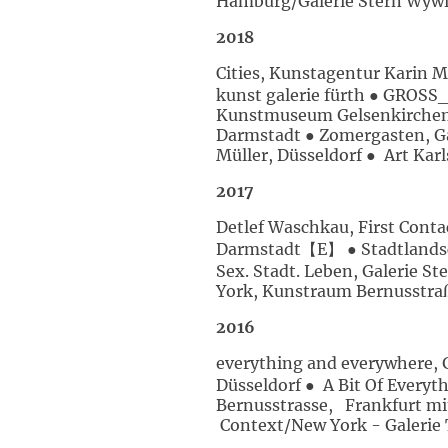
Hamburg/Galerie Stern Wyw
2018
Cities, Kunstagentur Karin
kunst galerie fürth ● GROSS
Kunstmuseum Gelsenkirchen ●
Darmstadt ● Zomergasten, Gal
Müller, Düsseldorf ● Art Kar
2017
Detlef Waschkau, First Cont
Darmstadt【E】 ● Stadtlandsch
Sex. Stadt. Leben, Galerie 
York, Kunstraum Bernusstraß
2016
everything and everywhere, 
Düsseldorf ● A Bit Of Every
Bernusstrasse, Frankfurt mit
Context/New York - Galerie 