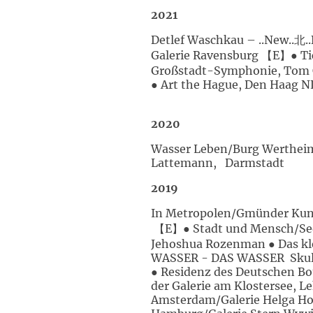
2021
Detlef Waschkau – ..New..北.
Galerie Ravensburg 【E】● Tick
Großstadt-Symphonie, Tom C
● Art the Hague, Den Haag N
2020
Wasser Leben/Burg Wertheim,
Lattemann, Darmstadt
2019
In Metropolen/Gmünder Kuns
【E】● Stadt und Mensch/See
Jehoshua Rozenman ● Das k
WASSER - DAS WASSER Skulptu
● Residenz des Deutschen Bo
der Galerie am Klostersee, L
Amsterdam/Galerie Helga Hof