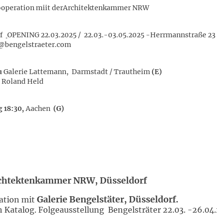
Kooperation miit derArchitektenkammer NRW
rf
OPENING 22.03.2025 / 22.03.-03.05.2025 -Herrmannstraße 2
@bengelstraeter.com
u
Galerie Lattemann, Darmstadt / Trautheim
(
r. Roland Held
g 18:30,
Aachen
(G)
chtektenkammer NRW, Düsseldorf
Galerie Bengelstäter, Düsseldorf.
ration mit
n Katalog. Folgeausstellung Bengelsträter 22.03. -26.0