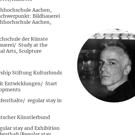
achhochschule Aachen,
schwerpunkt: Bildhauerei
achhochschule Aachen,
chschule der Künste
auerei/ Study at the
ual Arts, Sculpture
ship Stiftung Kulturfonds
it Entwicklungen/ Start
elopments
enthalte/ regular stay in
utscher Künstlerbund
gular stay and Exhibition
ufenthalt/Regular stay