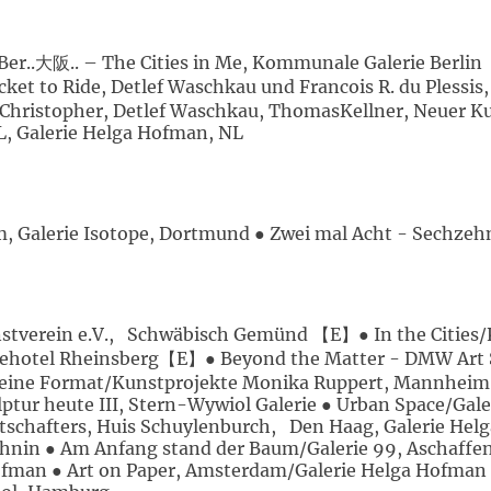
.Ber..大阪.. – The Cities in Me, Kommunale Galerie Berl
et to Ride, Detlef Waschkau und Francois R. du Plessis,
hristopher, Detlef Waschkau, ThomasKellner, Neuer Kun
L, Galerie Helga Hofman, NL
 Galerie Isotope, Dortmund ● Zwei mal Acht - Sechzehn
tverein e.V., Schwäbisch Gemünd 【E】● In the Cities/K
hotel Rheinsberg【E】● Beyond the Matter - DMW Art 
leine Format/Kunstprojekte Monika Ruppert, Mannheim
r heute III, Stern-Wywiol Galerie ● Urban Space/Galer
tschafters, Huis Schuylenburch, Den Haag, Galerie Helg
ehnin ● Am Anfang stand der Baum/Galerie 99, Aschaffen
man ● Art on Paper, Amsterdam/Galerie Helga Hofman ●